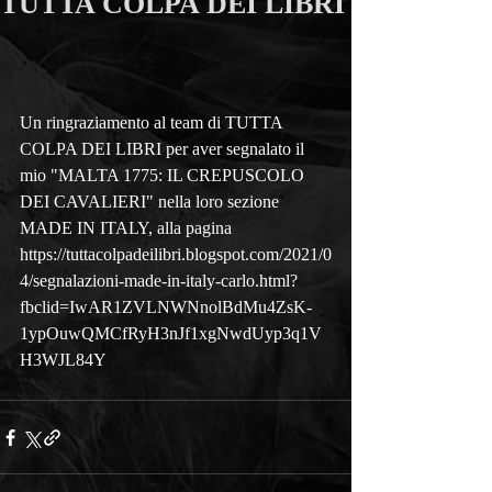
TUTTA COLPA DEI LIBRI
Un ringraziamento al team di TUTTA 
COLPA DEI LIBRI per aver segnalato il 
mio "MALTA 1775: IL CREPUSCOLO 
DEI CAVALIERI" nella loro sezione 
MADE IN ITALY, alla pagina 
https://tuttacolpadeilibri.blogspot.com/2021/0
4/segnalazioni-made-in-italy-carlo.html?
fbclid=IwAR1ZVLNWNnolBdMu4ZsK-
1ypOuwQMCfRyH3nJf1xgNwdUyp3q1V
H3WJL84Y