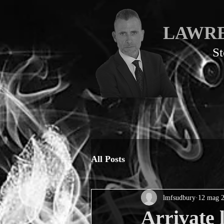
LAWRE
St
All Posts
lmfsudbury
12 mag 
Arrivate 