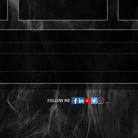
Bellissima
Vide
introduzione/recensione del
di 
mio Kalttaykh dal Dott.
Massimo Maraviglia sul suo
FOLLOW ME
"Vendemmie Tardive"