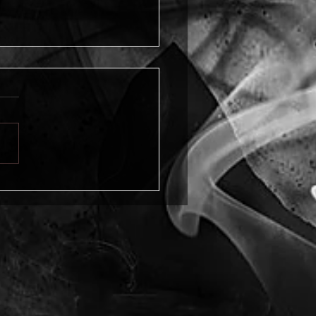
o della mia presentazione
KALTTAYKH a Monza